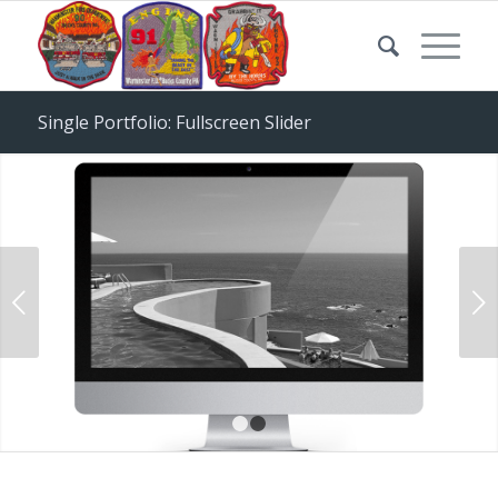
Single Portfolio: Fullscreen Slider
Next
1
2