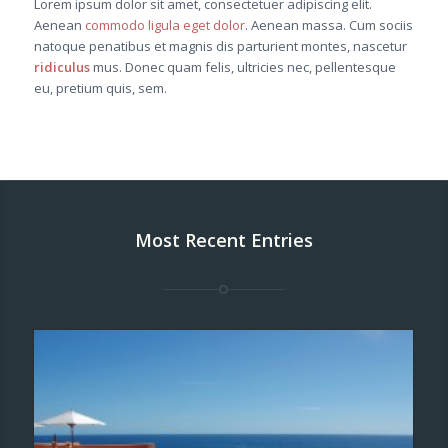
Lorem ipsum dolor sit amet, consectetuer adipiscing elit.
Aenean
commodo ligula eget dolor
. Aenean massa. Cum sociis
natoque penatibus et magnis dis parturient montes, nascetur
ridiculus
mus. Donec quam felis, ultricies nec, pellentesque
eu, pretium quis, sem.
Most Recent Entries